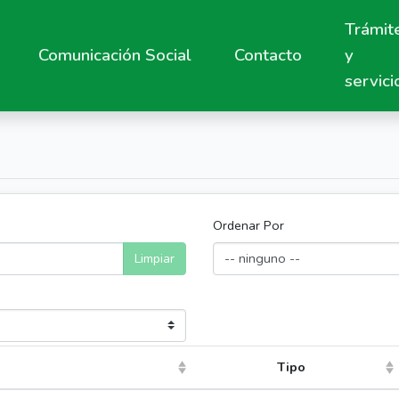
Trámit
Comunicación Social
Contacto
y
servici
Ordenar Por
Limpiar
Tipo
(Click to sort asc