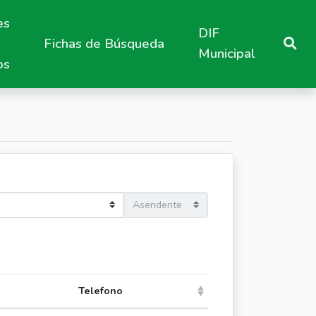
es
DIF
Fichas de Búsqueda
Municipal
os
Telefono
ending)
(Click to sort ascending)